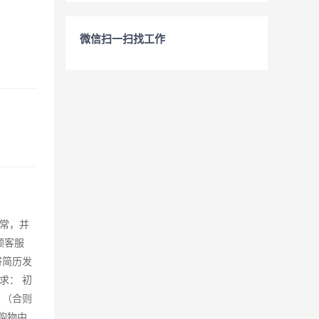
微信扫一扫找工作
常，并
顾客服
将简历发
要求： 初
 （合则
台购物中