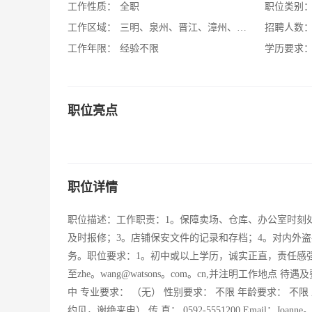
工作性质：
全职
职位类别
工作区域：
三明、泉州、晋江、漳州、南平、龙岩
招聘人数
工作年限：
经验不限
学历要求
职位亮点
职位详情
职位描述：工作职责：1。保障卖场、仓库、办公室时刻
及时报修；3。店铺保安文件的记录和存档；4。对内外
务。职位要求：1。初中或以上学历，诚实正直，责任感
至zhe。wang@watsons。com。cn,并注明工作地点 待
中 专业要求： （无） 性别要求： 不限 年龄要求： 不限 工
约见，谢绝来电） 传 真： 0592-5551200 Email：Joa