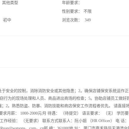
：
其他类型
年龄要求：
：
性别要求：
不限
：
初中
浏览次数：
349
处于安全的控制，消除消防安全或其他隐患；2。确保店铺保安系统运作正
盗窃行为的现场处理和人员、商品进出商场的检查；5。协助店铺员工做好
强；2。熟悉防盗、防暴、消防技能和商店保安工作流程者优先。 请直接
遇及要求月薪： 1000-2000元∕月 待遇： （待提交） 语言要求： （无） 学历
作经验： （无要求） 联系方式联系人：阮小姐 （HR Officer） 电 话：
nne。Ruan@watsons。com。cn邮 编：361000地 址： 厦门市嘉禾路华天港澳