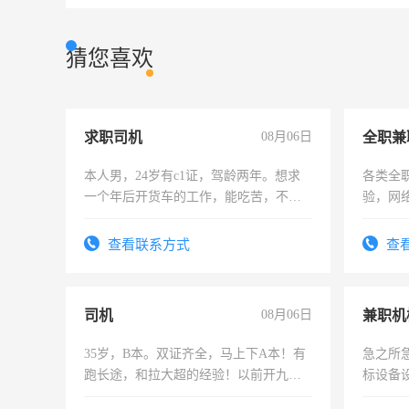
猜您喜欢
求职司机
08月06日
全职兼
本人男，24岁有c1证，驾龄两年。想求
各类全
一个年后开货车的工作，能吃苦，不怕
验，网
加班。
队长，
有高低
查看联系方式
查
司机
08月06日
35岁，B本。双证齐全，马上下A本！有
急之所
跑长途，和拉大超的经验！以前开九米
标设备
六，渣土车
作和分