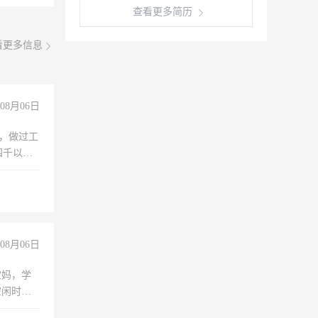
查看更多简历
看更多信息
08月06日
)，做过工
四千以
保险勿扰
08月06日
宝妈，学
空闲时
成问题，