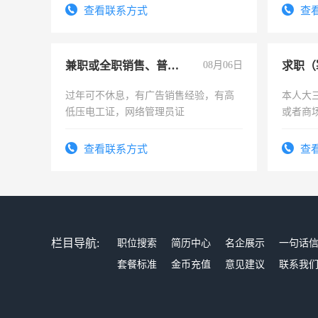
结识有
查看联系方式
查
兼职或全职销售、普工、维修
08月06日
求职（
过年可不休息，有广告销售经验，有高
本人大
低压电工证，网络管理员证
或者商
查看联系方式
查
栏目导航:
职位搜索
简历中心
名企展示
一句话
套餐标准
金币充值
意见建议
联系我