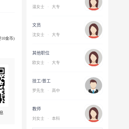
温女士
·
大专
文员
沈女士
·
大专
10金币)
其他职位
欧女士
·
大专
技工/普工
罗先生
·
高中
教师
息
刘女士
·
本科