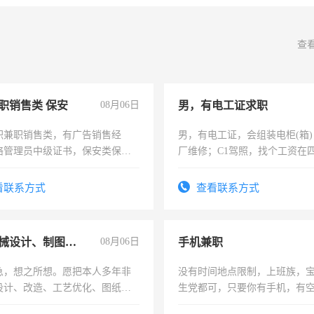
查
职销售类 保安
08月06日
男，有电工证求职
职兼职销售类，有广告销售经
男，有电工证，会组装电柜(箱
络管理员中级证书，保安类保安
厂维修；C1驾照，找个工资在
形象岗或幼儿园保安，维修水电
上，枣强县以外需要有住宿，
压电工证和十几年工作经验
电话
看联系方式
查看联系方式
兼职机械设计、制图、设备改造
08月06日
手机兼职
急，想之所想。愿把本人多年非
没有时间地点限制，上班族，
设计、改造、工艺优化、图纸制
生党都可，只要你有手机，有
解的经验与您分享。 真诚合作，
间，一单一结，一天二三十不