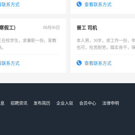
识之士，共享未来。
勤快的四五十，每天挣零花钱
看联系方式
查看联系方式
寒假工）
08月06日
普工 司机
三在校学生，求兼职一份，家教
本人男，30岁，求工作一份，
场。
也可，吃苦耐劳，踏实肯干，
勿扰
看联系方式
查看联系方式
信息
招聘资讯
发布简历
企业入驻
会员中心
法律申明
们